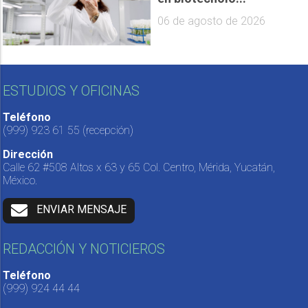
06 de agosto de 2026
ESTUDIOS Y OFICINAS
Teléfono
(999) 923 61 55
(recepción)
Dirección
Calle 62 #508 Altos x 63 y 65 Col. Centro, Mérida, Yucatán,
México.
ENVIAR MENSAJE
REDACCIÓN Y NOTICIEROS
Teléfono
(999) 924 44 44