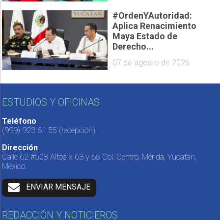
#OrdenYAutoridad:
Aplica Renacimiento
Maya Estado de
Derecho...
07 de agosto de 2026
ESTUDIOS Y OFICINAS
Teléfono
(999) 923 61 55
(recepción)
Dirección
Calle 62 #508 Altos x 63 y 65 Col. Centro, Mérida, Yucatán,
México.
ENVIAR MENSAJE
REDACCIÓN Y NOTICIEROS