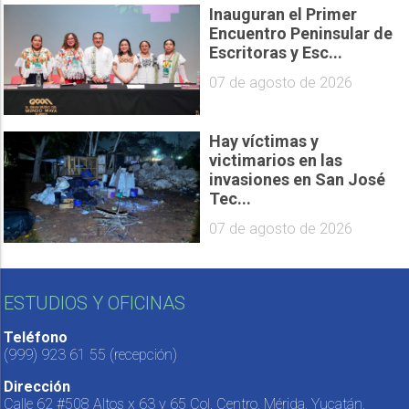
Inauguran el Primer
Encuentro Peninsular de
Escritoras y Esc...
07 de agosto de 2026
Hay víctimas y
victimarios en las
invasiones en San José
Tec...
07 de agosto de 2026
ESTUDIOS Y OFICINAS
Teléfono
(999) 923 61 55
(recepción)
Dirección
Calle 62 #508 Altos x 63 y 65 Col. Centro, Mérida, Yucatán,