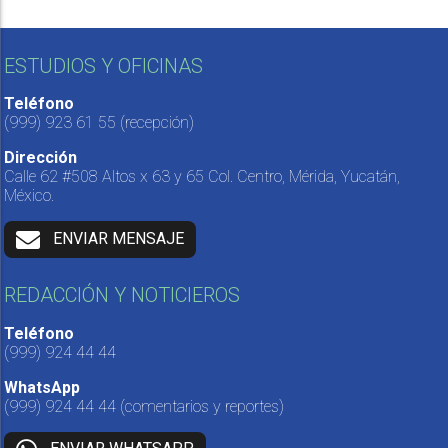
ESTUDIOS Y OFICINAS
Teléfono
(999) 923 61 55
(recepción)
Dirección
Calle 62 #508 Altos x 63 y 65 Col. Centro, Mérida, Yucatán,
México.
ENVIAR MENSAJE
REDACCIÓN Y NOTICIEROS
Teléfono
(999) 924 44 44
WhatsApp
(999) 924 44 44
(comentarios y reportes)