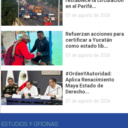
restablece la circulación
en el Perifé...
07 de agosto de 2026
Refuerzan acciones para
certificar a Yucatán
como estado lib...
07 de agosto de 2026
#OrdenYAutoridad:
Aplica Renacimiento
Maya Estado de
Derecho...
07 de agosto de 2026
ESTUDIOS Y OFICINAS