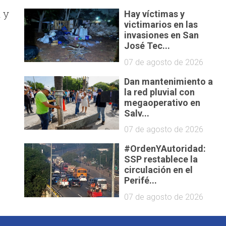
 y
Hay víctimas y
victimarios en las
invasiones en San
José Tec...
07 de agosto de 2026
Dan mantenimiento a
la red pluvial con
megaoperativo en
Salv...
07 de agosto de 2026
#OrdenYAutoridad:
SSP restablece la
circulación en el
Perifé...
07 de agosto de 2026