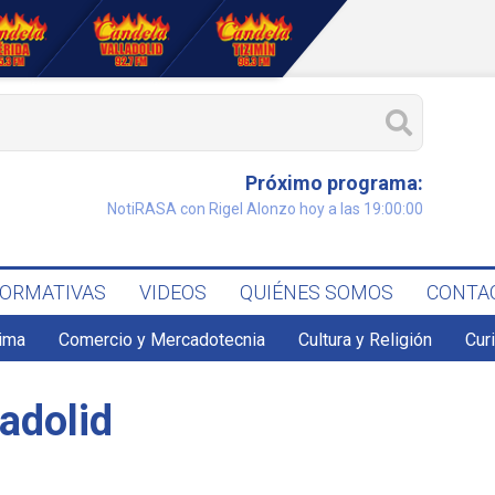
Próximo programa:
NotiRASA con Rigel Alonzo hoy a las 19:00:00
FORMATIVAS
VIDEOS
QUIÉNES SOMOS
CONTA
lima
Comercio y Mercadotecnia
Cultura y Religión
Cur
adolid