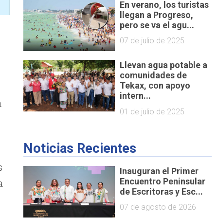
En verano, los turistas
llegan a Progreso,
pero se va el agu...
07 de julio de 2025
Llevan agua potable a
comunidades de
Tekax, con apoyo
intern...
n
01 de julio de 2025
Noticias Recientes
s
Inauguran el Primer
Encuentro Peninsular
a
de Escritoras y Esc...
07 de agosto de 2026