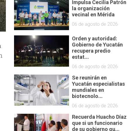
Impulsa Cecilia Patrón
la organización
vecinal en Mérida
06 de agosto de 2026
Orden y autoridad:
a
Gobierno de Yucatán
recupera predio
n
estat...
06 de agosto de 2026
Se reunirán en
Yucatán especialistas
mundiales en
biotecnolo...
06 de agosto de 2026
Recuerda Huacho Díaz
que si un funcionario
de su gobierno qu...