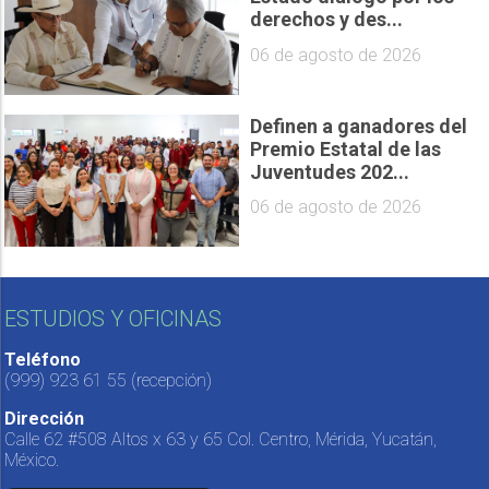
derechos y des...
06 de agosto de 2026
Definen a ganadores del
Premio Estatal de las
Juventudes 202...
06 de agosto de 2026
ESTUDIOS Y OFICINAS
Teléfono
(999) 923 61 55
(recepción)
Dirección
Calle 62 #508 Altos x 63 y 65 Col. Centro, Mérida, Yucatán,
México.