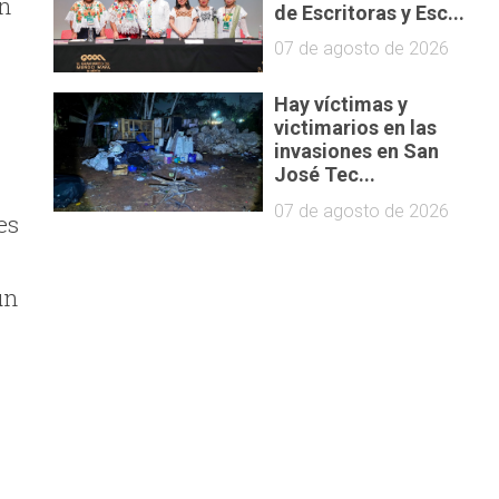
in
de Escritoras y Esc...
07 de agosto de 2026
Hay víctimas y
victimarios en las
invasiones en San
José Tec...
07 de agosto de 2026
es
un