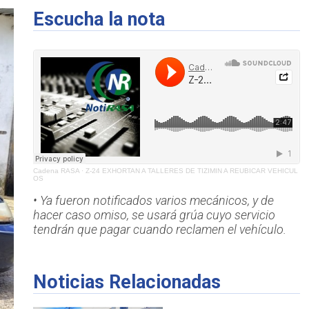
Escucha la nota
Cadena RASA
·
Z-24 EXHORTAN A TALLERES DE TIZIMIN A REUBICAR VEHICUL
OS
• Ya fueron notificados varios mecánicos, y de
hacer caso omiso, se usará grúa cuyo servicio
tendrán que pagar cuando reclamen el vehículo.
Noticias Relacionadas