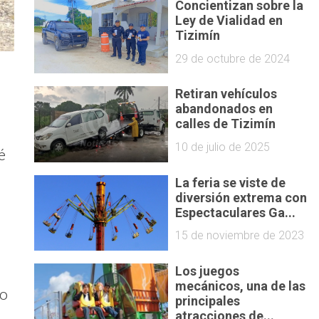
Concientizan sobre la
Ley de Vialidad en
Tizimín
29 de octubre de 2024
Retiran vehículos
abandonados en
calles de Tizimín
10 de julio de 2025
é
La feria se viste de
diversión extrema con
Espectaculares Ga...
15 de noviembre de 2023
Los juegos
mecánicos, una de las
so
principales
atracciones de...