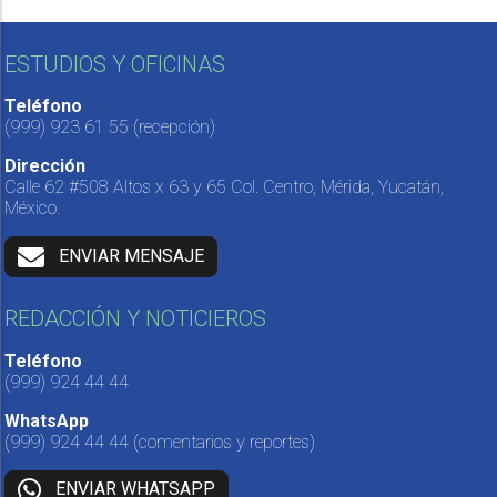
ESTUDIOS Y OFICINAS
Teléfono
(999) 923 61 55
(recepción)
Dirección
Calle 62 #508 Altos x 63 y 65 Col. Centro, Mérida, Yucatán,
México.
ENVIAR MENSAJE
REDACCIÓN Y NOTICIEROS
Teléfono
(999) 924 44 44
WhatsApp
(999) 924 44 44
(comentarios y reportes)
ENVIAR WHATSAPP