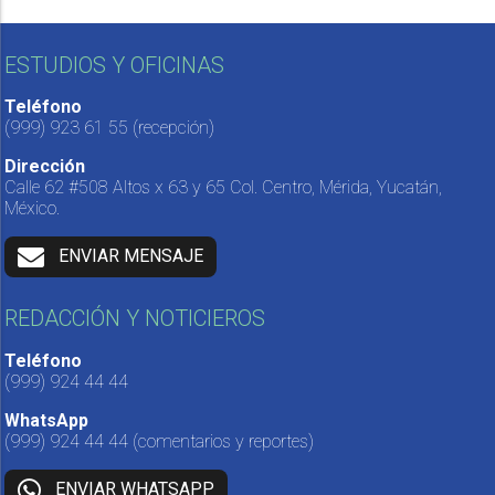
ESTUDIOS Y OFICINAS
Teléfono
(999) 923 61 55
(recepción)
Dirección
Calle 62 #508 Altos x 63 y 65 Col. Centro, Mérida, Yucatán,
México.
ENVIAR MENSAJE
REDACCIÓN Y NOTICIEROS
Teléfono
(999) 924 44 44
WhatsApp
(999) 924 44 44
(comentarios y reportes)
ENVIAR WHATSAPP