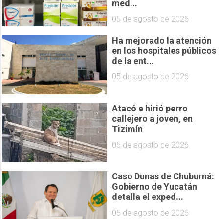
med...
05 de agosto de 2026
Ha mejorado la atención
en los hospitales públicos
de la ent...
05 de agosto de 2026
Atacó e hirió perro
callejero a joven, en
Tizimín
05 de agosto de 2026
Caso Dunas de Chuburná:
Gobierno de Yucatán
detalla el exped...
05 de agosto de 2026