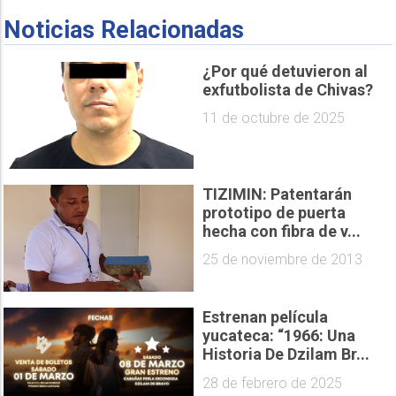
Noticias Relacionadas
¿Por qué detuvieron al
exfutbolista de Chivas?
11 de octubre de 2025
TIZIMIN: Patentarán
prototipo de puerta
hecha con fibra de v...
25 de noviembre de 2013
Estrenan película
yucateca: “1966: Una
Historia De Dzilam Br...
28 de febrero de 2025