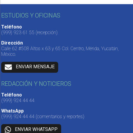
ESTUDIOS Y OFICINAS
Teléfono
(999) 923 61 55
(recepción)
Dirección
Calle 62 #508 Altos x 63 y 65 Col. Centro, Mérida, Yucatán,
México.
ENVIAR MENSAJE
REDACCIÓN Y NOTICIEROS
Teléfono
(999) 924 44 44
WhatsApp
(999) 924 44 44
(comentarios y reportes)
ENVIAR WHATSAPP