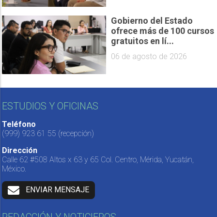
Gobierno del Estado
ofrece más de 100 cursos
gratuitos en lí...
06 de agosto de 2026
ESTUDIOS Y OFICINAS
Teléfono
(999) 923 61 55
(recepción)
Dirección
Calle 62 #508 Altos x 63 y 65 Col. Centro, Mérida, Yucatán,
México.
ENVIAR MENSAJE