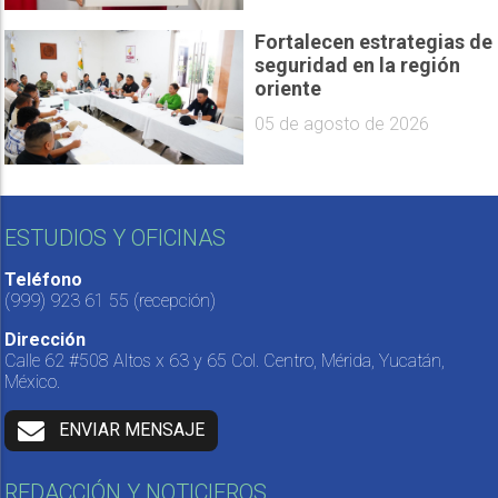
Fortalecen estrategias de
seguridad en la región
oriente
05 de agosto de 2026
ESTUDIOS Y OFICINAS
Teléfono
(999) 923 61 55
(recepción)
Dirección
Calle 62 #508 Altos x 63 y 65 Col. Centro, Mérida, Yucatán,
México.
ENVIAR MENSAJE
REDACCIÓN Y NOTICIEROS