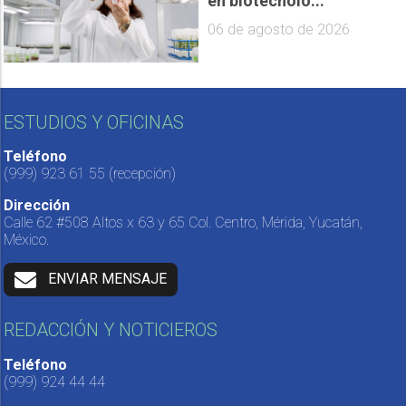
en biotecnolo...
06 de agosto de 2026
ESTUDIOS Y OFICINAS
Teléfono
(999) 923 61 55
(recepción)
Dirección
Calle 62 #508 Altos x 63 y 65 Col. Centro, Mérida, Yucatán,
México.
ENVIAR MENSAJE
REDACCIÓN Y NOTICIEROS
Teléfono
(999) 924 44 44