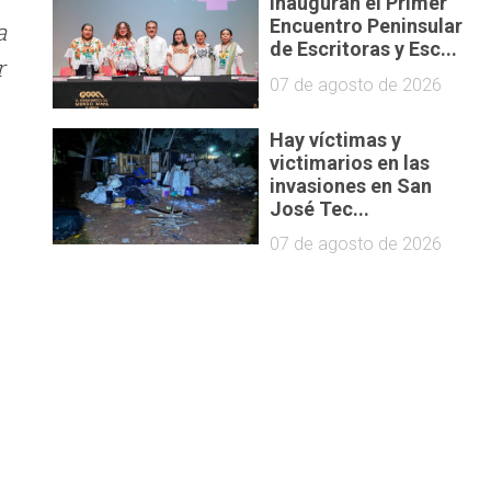
Inauguran el Primer
Encuentro Peninsular
a
de Escritoras y Esc...
r
07 de agosto de 2026
Hay víctimas y
victimarios en las
invasiones en San
José Tec...
07 de agosto de 2026