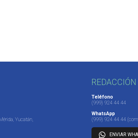
REDACCIÓN 
Teléfono
(999) 924 44 44
WhatsApp
 Mérida, Yucatán,
(999) 924 44 44
(come
ENVIAR WH