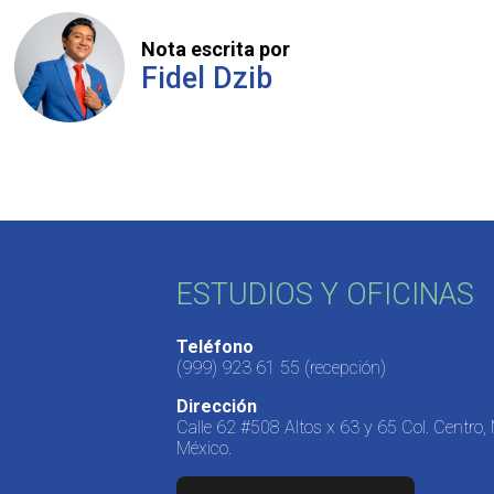
Nota escrita por
Fidel Dzib
ESTUDIOS Y OFICINAS
Teléfono
(999) 923 61 55
(recepción)
Dirección
Calle 62 #508 Altos x 63 y 65 Col. Centro,
México.