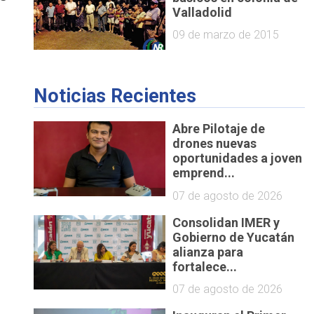
Valladolid
09 de marzo de 2015
Noticias Recientes
Abre Pilotaje de
drones nuevas
oportunidades a joven
emprend...
07 de agosto de 2026
Consolidan IMER y
Gobierno de Yucatán
alianza para
fortalece...
07 de agosto de 2026