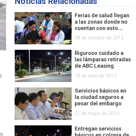
Noticias Relacionadas
Ferias de salud llegan
a las zonas donde no
cuentan con esto...
08 de octubre de 2013
Riguroso cuidado a
las lámparas retiradas
de ABC Leasing
s
18 de junio de 2013
Servicios básicos en
la ciudad seguros a
pesar del embargo
27 de mayo de 2015
Entregan servicios
os
básicos en colonia de