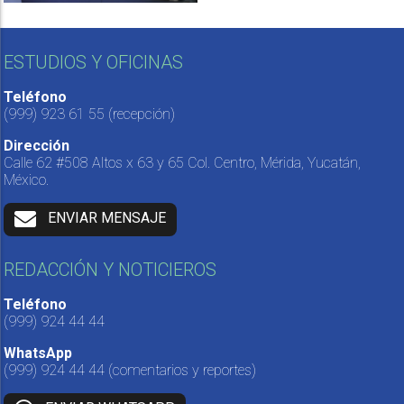
ESTUDIOS Y OFICINAS
Teléfono
(999) 923 61 55
(recepción)
Dirección
Calle 62 #508 Altos x 63 y 65 Col. Centro, Mérida, Yucatán,
México.
ENVIAR MENSAJE
REDACCIÓN Y NOTICIEROS
Teléfono
(999) 924 44 44
WhatsApp
(999) 924 44 44
(comentarios y reportes)