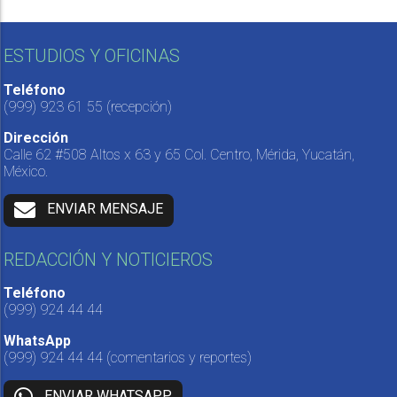
ESTUDIOS Y OFICINAS
Teléfono
(999) 923 61 55
(recepción)
Dirección
Calle 62 #508 Altos x 63 y 65 Col. Centro, Mérida, Yucatán,
México.
ENVIAR MENSAJE
REDACCIÓN Y NOTICIEROS
Teléfono
(999) 924 44 44
WhatsApp
(999) 924 44 44
(comentarios y reportes)
ENVIAR WHATSAPP