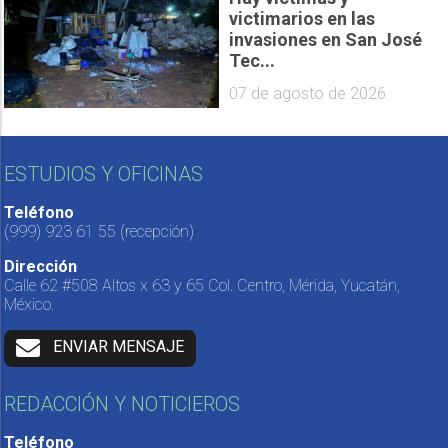
victimarios en las
invasiones en San José
Tec...
07 de agosto de 2026
ESTUDIOS Y OFICINAS
Teléfono
(999) 923 61 55
(recepción)
Dirección
Calle 62 #508 Altos x 63 y 65 Col. Centro, Mérida, Yucatán,
México.
ENVIAR MENSAJE
REDACCIÓN Y NOTICIEROS
Teléfono