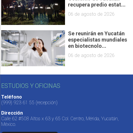
recupera predio estat...
06 de agosto de 2026
Se reunirán en Yucatán
especialistas mundiales
en biotecnolo...
06 de agosto de 2026
ESTUDIOS Y OFICINAS
Teléfono
(999) 923 61 55
(recepción)
Dirección
Calle 62 #508 Altos x 63 y 65 Col. Centro, Mérida, Yucatán,
México.