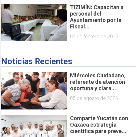
TIZIMÍN: Capacitan a
personal del
Ayuntamiento por la
Fiscal...
07 de febrero de 2013
Noticias Recientes
Miércoles Ciudadano,
referente de atención
oportuna y clara...
05 de agosto de 2026
Comparte Yucatán con
Oaxaca estrategia
científica para preve...