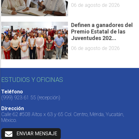
06 de agosto de 2026
Definen a ganadores del
Premio Estatal de las
Juventudes 202...
06 de agosto de 2026
ESTUDIOS Y OFICINAS
Teléfono
(999) 923 61 55
(recepción)
Dirección
Calle 62 #508 Altos x 63 y 65 Col. Centro, Mérida, Yucatán,
México.
ENVIAR MENSAJE