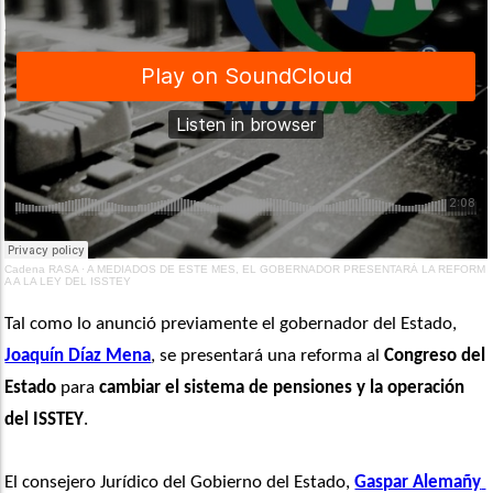
Cadena RASA
·
A MEDIADOS DE ESTE MES, EL GOBERNADOR PRESENTARÁ LA REFORM
A A LA LEY DEL ISSTEY
Tal como lo anunció previamente el gobernador del Estado, 
Joaquín Díaz Mena
, se presentará una reforma al 
Congreso del 
Estado
 para 
cambiar el sistema de pensiones y la operación 
del ISSTEY
. 
El consejero Jurídico del Gobierno del Estado, 
Gaspar Alemañy 