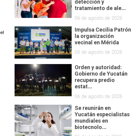
detección y
tratamiento de ale...
06 de agosto de 2026
Impulsa Cecilia Patrón
l 
la organización
vecinal en Mérida
06 de agosto de 2026
Orden y autoridad:
Gobierno de Yucatán
recupera predio
estat...
06 de agosto de 2026
Se reunirán en
Yucatán especialistas
mundiales en
biotecnolo...