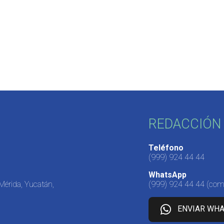
REDACCIÓN 
Teléfono
(999) 924 44 44
WhatsApp
 Mérida, Yucatán,
(999) 924 44 44
(come
ENVIAR WH