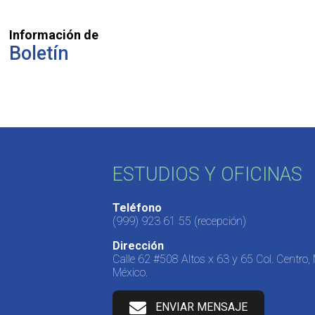
Información de
Boletín
ESTUDIOS Y OFICINAS
Teléfono
(999) 923 61 55
(recepción)
Dirección
Calle 62 #508 Altos x 63 y 65 Col. Centro,
México.
ENVIAR MENSAJE