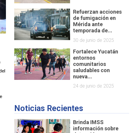
Refuerzan acciones
de fumigación en
Mérida ante
temporada de...
30 de junio de 2025
Fortalece Yucatán
entornos
 
comunitarios
saludables con
, donde se llevaron a cabo dinámicas educativas en todas las sedes del campamento de verano, en el marco del 
nueva...
24 de junio de 2025
e 
Noticias Recientes
Brinda IMSS
información sobre