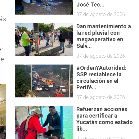
José Tec...
07 de agosto de 2026
ás
Dan mantenimiento a
la red pluvial con
megaoperativo en
Salv...
or
07 de agosto de 2026
de
#OrdenYAutoridad:
SSP restablece la
circulación en el
Perifé...
07 de agosto de 2026
Refuerzan acciones
para certificar a
Yucatán como estado
lib...
07 de agosto de 2026