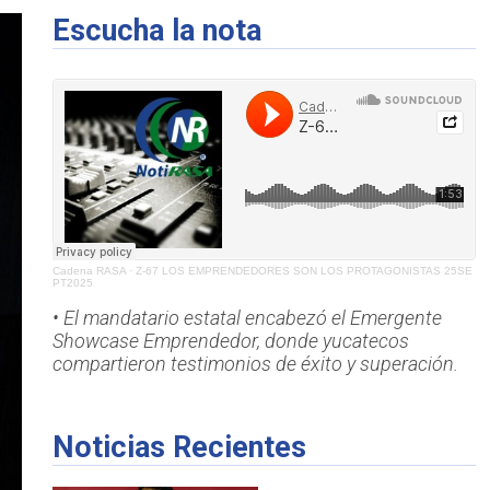
Escucha la nota
Cadena RASA
·
Z-67 LOS EMPRENDEDORES SON LOS PROTAGONISTAS 25SE
PT2025
• El mandatario estatal encabezó el Emergente
Showcase Emprendedor, donde yucatecos
compartieron testimonios de éxito y superación.
Noticias Recientes