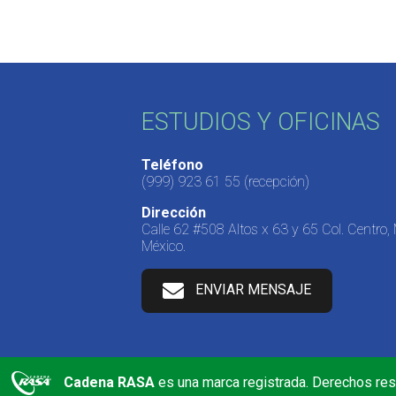
ESTUDIOS Y OFICINAS
Teléfono
(999) 923 61 55
(recepción)
Dirección
Calle 62 #508 Altos x 63 y 65 Col. Centro,
México.
ENVIAR MENSAJE
Cadena RASA
es una marca registrada. Derechos re