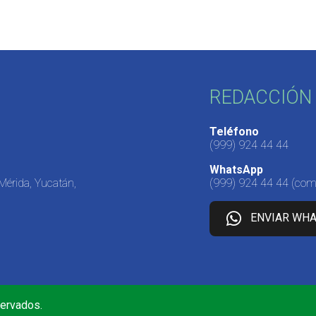
REDACCIÓN 
Teléfono
(999) 924 44 44
WhatsApp
 Mérida, Yucatán,
(999) 924 44 44
(come
ENVIAR WH
servados.