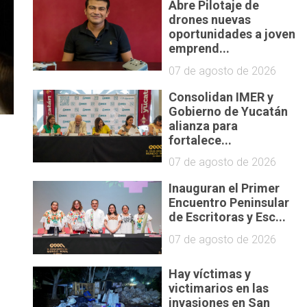
Abre Pilotaje de
drones nuevas
oportunidades a joven
emprend...
07 de agosto de 2026
Consolidan IMER y
Gobierno de Yucatán
alianza para
fortalece...
07 de agosto de 2026
Inauguran el Primer
Encuentro Peninsular
de Escritoras y Esc...
07 de agosto de 2026
Hay víctimas y
victimarios en las
invasiones en San