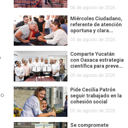
06 de agosto de 2026
Miércoles Ciudadano,
referente de atención
oportuna y clara...
05 de agosto de 2026
Comparte Yucatán
o
con Oaxaca estrategia
científica para preve...
05 de agosto de 2026
Pide Cecilia Patrón
 o
seguir trabajado en la
cohesión social
05 de agosto de 2026
Se compromete