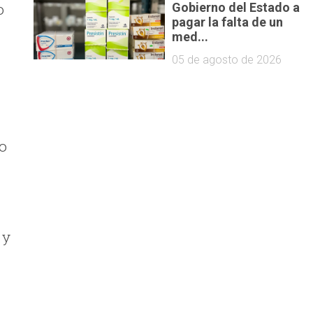
o
Gobierno del Estado a
pagar la falta de un
med...
05 de agosto de 2026
do
 y