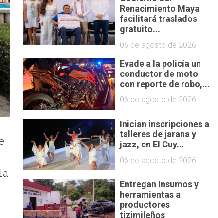
Renacimiento Maya
facilitará traslados
gratuito...
06 de agosto de 2026
Evade a la policía un
conductor de moto
con reporte de robo,...
06 de agosto de 2026
Inician inscripciones a
talleres de jarana y
e
jazz, en El Cuy...
06 de agosto de 2026
la
Entregan insumos y
herramientas a
productores
tizimileños