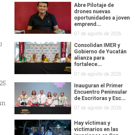
Abre Pilotaje de
drones nuevas
oportunidades a joven
emprend...
07 de agosto de 2026
n
Consolidan IMER y
Gobierno de Yucatán
alianza para
fortalece...
07 de agosto de 2026
 25
Inauguran el Primer
Encuentro Peninsular
de Escritoras y Esc...
un
07 de agosto de 2026
Hay víctimas y
victimarios en las