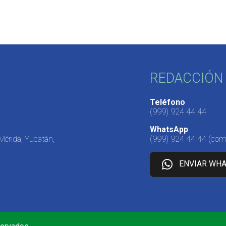
REDACCIÓN 
Teléfono
(999) 924 44 44
WhatsApp
 Mérida, Yucatán,
(999) 924 44 44
(come
ENVIAR WH