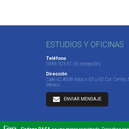
ESTUDIOS Y OFICINAS
Teléfono
(999) 923 61 55
(recepción)
Dirección
Calle 62 #508 Altos x 63 y 65 Col. Centro,
México.
ENVIAR MENSAJE