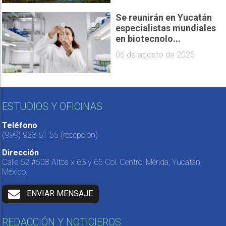
Se reunirán en Yucatán
especialistas mundiales
en biotecnolo...
06 de agosto de 2026
ESTUDIOS Y OFICINAS
Teléfono
(999) 923 61 55
(recepción)
Dirección
Calle 62 #508 Altos x 63 y 65 Col. Centro, Mérida, Yucatán,
México.
ENVIAR MENSAJE
REDACCIÓN Y NOTICIEROS