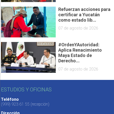
Refuerzan acciones para
certificar a Yucatán
como estado lib...
07 de agosto de 2026
#OrdenYAutoridad:
Aplica Renacimiento
Maya Estado de
Derecho...
07 de agosto de 2026
ESTUDIOS Y OFICINAS
Teléfono
(999) 923 61 55
(recepción)
Dirección