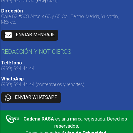
(999) 923 61 55
(recepción)
Dirección
Calle 62 #508 Altos x 63 y 65 Col. Centro, Mérida, Yucatán,
México.
ENVIAR MENSAJE
REDACCIÓN Y NOTICIEROS
Teléfono
(999) 924 44 44
WhatsApp
(999) 924 44 44
(comentarios y reportes)
ENVIAR WHATSAPP
Cadena RASA
es una marca registrada. Derechos
reservados.