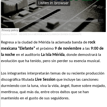
Cadena RASA
·
REGRESA A MÉRIDA LA ACLAMADA BANDA ELEFANTE
Regresa a la ciudad de M
é
rida la aclamada banda de
rock
mexicana
“
Elefante”
el próximo
9 de noviembre
a las
9:00 de
la noche
en el auditorio
La Isla M
é
rida
, donde demostrar
á
la
evolución que ha tenido, pero sin perder su esencia musical.
Los integrantes interpretarán temas de su reciente producción
discográfica t
itulada
Live Session
que incluye las canciones:
durmiendo con la luna, viva la vida, ángel, llueve sobre mojado,
mentirosa, qué más da, entre otros éxitos que se han
mantenido en el gusto de sus seguidores.