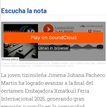
Escucha la nota
Cadena RASA
·
Z-45 REPRESENTANTE DE TIZIMÍN ENTRE LAS 5 FINALISTAS DEL ORIENT
E PARA EMBAJADORA DE LA FERIA YUCATÁN XMATKUIL 2025
La joven tizimileña Jimena Johana Pacheco
Martín ha logrado avanzar a la final del
certamen Embajadora Xmatkuil Feria
Internacional 2025, generando gran
emoción y orgullo en la comunidad.