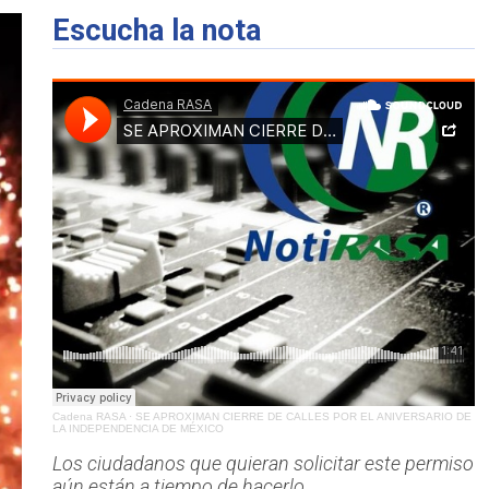
Escucha la nota
Cadena RASA
·
SE APROXIMAN CIERRE DE CALLES POR EL ANIVERSARIO DE
LA INDEPENDENCIA DE MÉXICO
Los ciudadanos que quieran solicitar este permiso
aún están a tiempo de hacerlo.