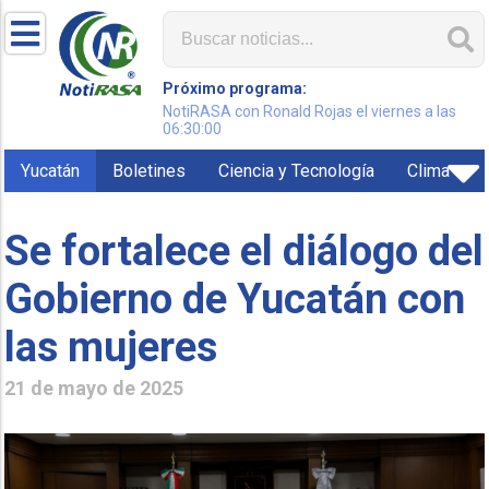
Próximo programa:
NotiRASA con Ronald Rojas el viernes a las
06:30:00
Yucatán
Boletines
Ciencia y Tecnología
Clima
Se fortalece el diálogo del
Gobierno de Yucatán con
las mujeres
21 de mayo de 2025