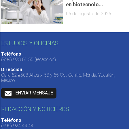
en biotecnolo...
06 de agosto de 2026
ESTUDIOS Y OFICINAS
Teléfono
(999) 923 61 55
(recepción)
Dirección
Calle 62 #508 Altos x 63 y 65 Col. Centro, Mérida, Yucatán,
México.
ENVIAR MENSAJE
REDACCIÓN Y NOTICIEROS
Teléfono
(999) 924 44 44