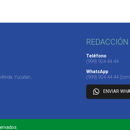
REDACCIÓN 
Teléfono
(999) 924 44 44
WhatsApp
 Mérida, Yucatán,
(999) 924 44 44
(come
ENVIAR WH
servados.