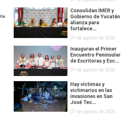
Consolidan IMER y
Gobierno de Yucatán
ia 
alianza para
fortalece...
07 de agosto de 2026
Inauguran el Primer
Encuentro Peninsular
de Escritoras y Esc...
07 de agosto de 2026
Hay víctimas y
victimarios en las
invasiones en San
José Tec...
07 de agosto de 2026