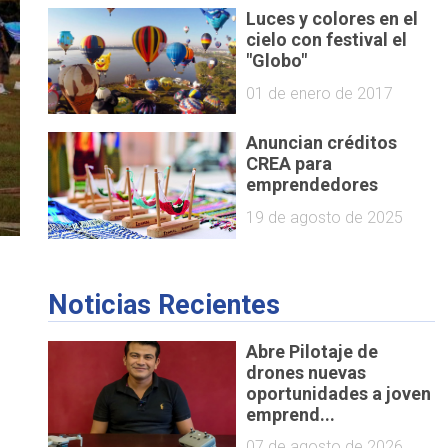
Luces y colores en el
cielo con festival el
"Globo"
01 de enero de 2017
Anuncian créditos
CREA para
emprendedores
19 de agosto de 2025
Noticias Recientes
Abre Pilotaje de
drones nuevas
oportunidades a joven
emprend...
07 de agosto de 2026