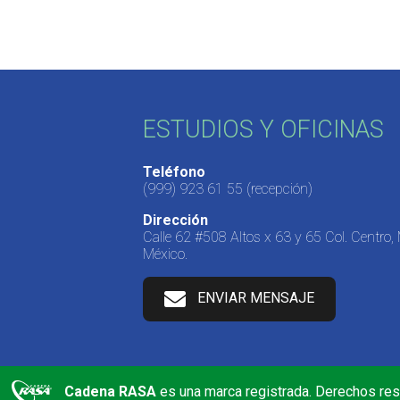
ESTUDIOS Y OFICINAS
Teléfono
(999) 923 61 55
(recepción)
Dirección
Calle 62 #508 Altos x 63 y 65 Col. Centro,
México.
ENVIAR MENSAJE
Cadena RASA
es una marca registrada. Derechos re