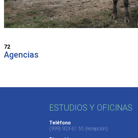
72
Agencias
ESTUDIOS Y OFICINAS
Teléfono
(999) 923 61 55
(recepción)