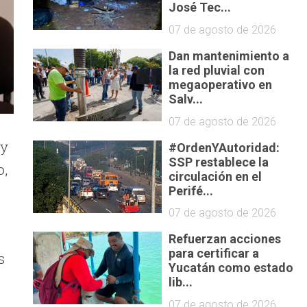
José Tec...
07 de agosto de 2026
Dan mantenimiento a
la red pluvial con
megaoperativo en
Salv...
07 de agosto de 2026
 y
#OrdenYAutoridad:
SSP restablece la
o,
circulación en el
Perifé...
07 de agosto de 2026
Refuerzan acciones
para certificar a
s
Yucatán como estado
lib...
07 de agosto de 2026