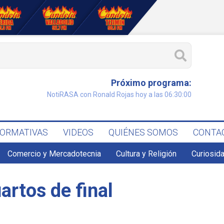
Próximo programa:
NotiRASA con Ronald Rojas hoy a las 06:30:00
FORMATIVAS
VIDEOS
QUIÉNES SOMOS
CONTA
Comercio y Mercadotecnia
Cultura y Religión
Curiosid
artos de final