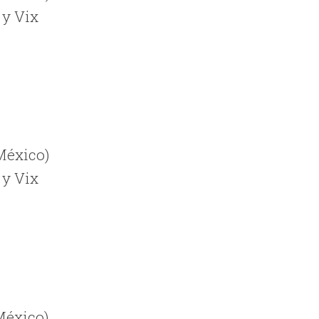
 y Vix
 México)
 y Vix
 México)