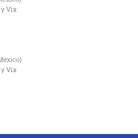
 y Vix
 México)
 y Vix