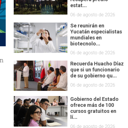
estat...
06 de agosto de 2026
Se reunirán en
Yucatán especialistas
mundiales en
biotecnolo...
06 de agosto de 2026
án
Recuerda Huacho Díaz
que si un funcionario
de su gobierno qu...
06 de agosto de 2026
Gobierno del Estado
ofrece más de 100
cursos gratuitos en
lí...
06 de agosto de 2026