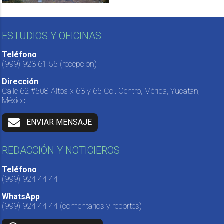
ESTUDIOS Y OFICINAS
Teléfono
(999) 923 61 55
(recepción)
Dirección
Calle 62 #508 Altos x 63 y 65 Col. Centro, Mérida, Yucatán,
México.
ENVIAR MENSAJE
REDACCIÓN Y NOTICIEROS
Teléfono
(999) 924 44 44
WhatsApp
(999) 924 44 44
(comentarios y reportes)