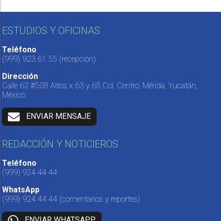
ESTUDIOS Y OFICINAS
Teléfono
(999) 923 61 55
(recepción)
Dirección
Calle 62 #508 Altos x 63 y 65 Col. Centro, Mérida, Yucatán,
México.
ENVIAR MENSAJE
REDACCIÓN Y NOTICIEROS
Teléfono
(999) 924 44 44
WhatsApp
(999) 924 44 44
(comentarios y reportes)
ENVIAR WHATSAPP