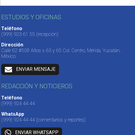
ESTUDIOS Y OFICINAS
Teléfono
(999) 923 61 55
(recepción)
Dirección
Calle 62 #508 Altos x 63 y 65 Col. Centro, Mérida, Yucatán,
México.
ENVIAR MENSAJE
REDACCIÓN Y NOTICIEROS
Teléfono
(999) 924 44 44
WhatsApp
(999) 924 44 44
(comentarios y reportes)
ENVIAR WHATSAPP