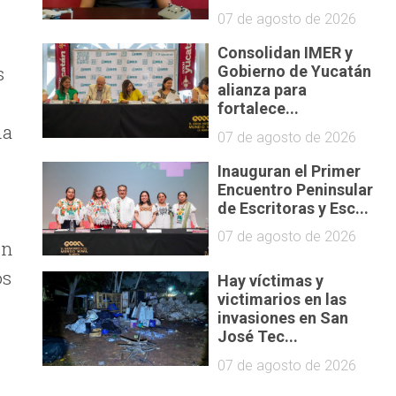
07 de agosto de 2026
Consolidan IMER y
s
Gobierno de Yucatán
alianza para
a
fortalece...
na
07 de agosto de 2026
Inauguran el Primer
Encuentro Peninsular
de Escritoras y Esc...
07 de agosto de 2026
ón
os
Hay víctimas y
victimarios en las
invasiones en San
José Tec...
07 de agosto de 2026