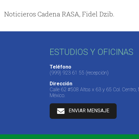
Noticieros Cadena RASA, Fidel Dzib.
ESTUDIOS Y OFICINAS
Teléfono
(999) 923 61 55
(recepción)
Dirección
Calle 62 #508 Altos x 63 y 65 Col. Centro,
México.
ENVIAR MENSAJE