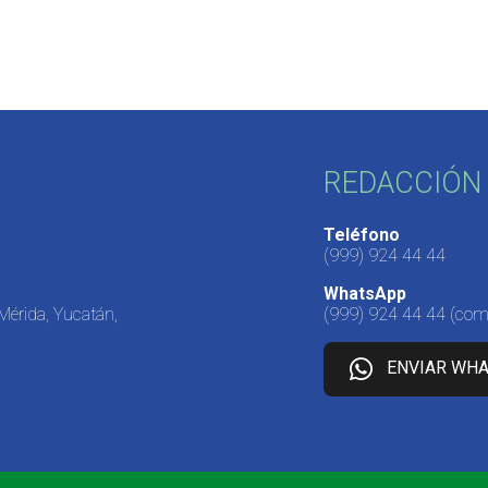
REDACCIÓN 
Teléfono
(999) 924 44 44
WhatsApp
 Mérida, Yucatán,
(999) 924 44 44
(come
ENVIAR WH