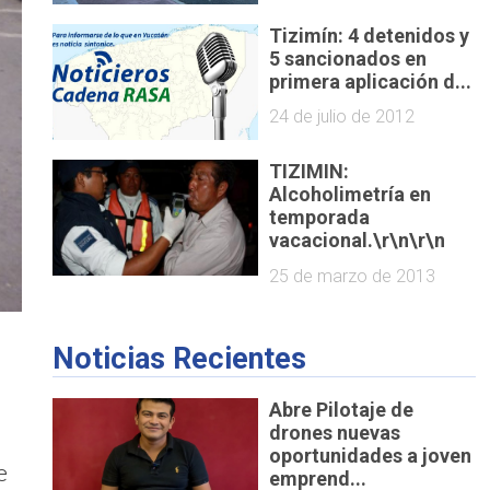
Tizimín: 4 detenidos y
5 sancionados en
primera aplicación d...
24 de julio de 2012
TIZIMIN:
Alcoholimetría en
temporada
vacacional.\r\n\r\n
25 de marzo de 2013
Noticias Recientes
Abre Pilotaje de
drones nuevas
oportunidades a joven
e
emprend...