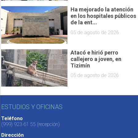
Ha mejorado la atención
en los hospitales públicos
de la ent...
05 de agosto de 2026
Atacó e hirió perro
callejero a joven, en
Tizimín
05 de agosto de 2026
ESTUDIOS Y OFICINAS
Teléfono
(999) 923 61 55
(recepción)
Dirección