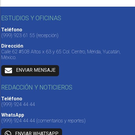
ESTUDIOS Y OFICINAS
Teléfono
(999) 923 61 55
(recepción)
Dirección
Calle 62 #508 Altos x 63 y 65 Col. Centro, Mérida, Yucatán,
México.
ENVIAR MENSAJE
REDACCIÓN Y NOTICIEROS
Teléfono
(999) 924 44 44
WhatsApp
(999) 924 44 44
(comentarios y reportes)
ENVIAR WHATSAPP