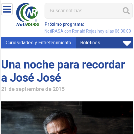
Próximo programa:
NotiRASA con Ronald Rojas hoy a las 06:30:00
Curiosidades y Entretenimiento
Boletines
Una noche para recordar
a José José
21 de septiembre de 2015