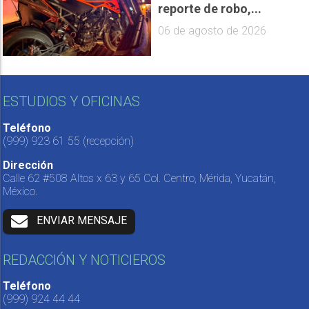
reporte de robo,...
06 de agosto de 2026
ESTUDIOS Y OFICINAS
Teléfono
(999) 923 61 55
(recepción)
Dirección
Calle 62 #508 Altos x 63 y 65 Col. Centro, Mérida, Yucatán,
México.
ENVIAR MENSAJE
REDACCIÓN Y NOTICIEROS
Teléfono
(999) 924 44 44