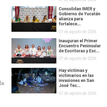
Consolidan IMER y
Gobierno de Yucatán
alianza para
fortalece...
07 de agosto de 2026
Inauguran el Primer
Encuentro Peninsular
a
de Escritoras y Esc...
07 de agosto de 2026
Hay víctimas y
victimarios en las
invasiones en San
la
José Tec...
r
07 de agosto de 2026