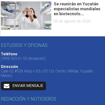
Se reunirán en Yucatán
especialistas mundiales
en biotecnolo...
06 de agosto de 2026
ESTUDIOS Y OFICINAS
Teléfono
(999) 923 61 55
(recepción)
Dirección
Calle 62 #508 Altos x 63 y 65 Col. Centro, Mérida, Yucatán,
México.
ENVIAR MENSAJE
REDACCIÓN Y NOTICIEROS