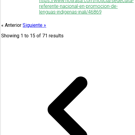
https://www.notirasa.com/noticia/sedeculta-
referente-nacional-en-promocion-de-
lenguas-indigenas-inali/46869
« Anterior
Siguiente »
Showing
1
to
15
of
71
results