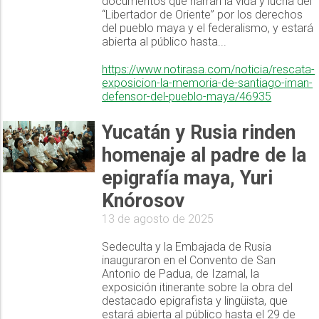
documentos que narran la vida y lucha del
“Libertador de Oriente” por los derechos
del pueblo maya y el federalismo, y estará
abierta al público hasta...
https://www.notirasa.com/noticia/rescata-
exposicion-la-memoria-de-santiago-iman-
defensor-del-pueblo-maya/46935
Yucatán y Rusia rinden
homenaje al padre de la
epigrafía maya, Yuri
Knórosov
13 de agosto de 2025
Sedeculta y la Embajada de Rusia
inauguraron en el Convento de San
Antonio de Padua, de Izamal, la
exposición itinerante sobre la obra del
destacado epigrafista y lingüista, que
estará abierta al público hasta el 29 de