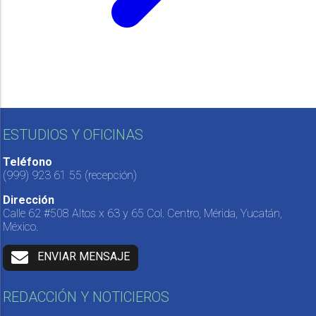
ESTUDIOS Y OFICINAS
Teléfono
(999) 923 61 55
(recepción)
Dirección
Calle 62 #508 Altos x 63 y 65 Col. Centro, Mérida, Yucatán,
México.
ENVIAR MENSAJE
REDACCIÓN Y NOTICIEROS