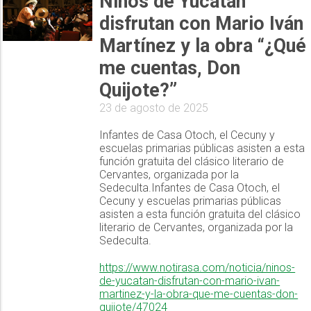
Niños de Yucatán
disfrutan con Mario Iván
Martínez y la obra “¿Qué
me cuentas, Don
Quijote?”
23 de agosto de 2025
Infantes de Casa Otoch, el Cecuny y
escuelas primarias públicas asisten a esta
función gratuita del clásico literario de
Cervantes, organizada por la
Sedeculta.Infantes de Casa Otoch, el
Cecuny y escuelas primarias públicas
asisten a esta función gratuita del clásico
literario de Cervantes, organizada por la
Sedeculta.
https://www.notirasa.com/noticia/ninos-
de-yucatan-disfrutan-con-mario-ivan-
martinez-y-la-obra-que-me-cuentas-don-
quijote/47024