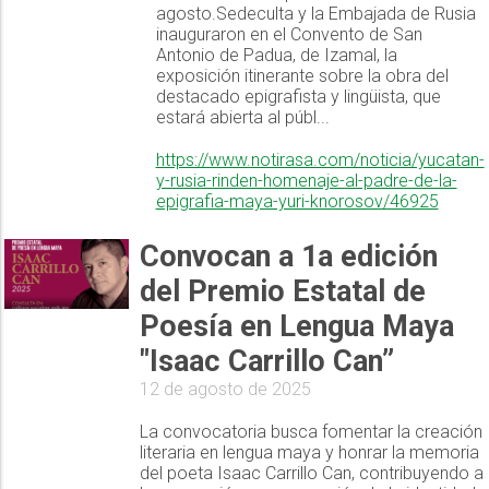
agosto.Sedeculta y la Embajada de Rusia
inauguraron en el Convento de San
Antonio de Padua, de Izamal, la
exposición itinerante sobre la obra del
destacado epigrafista y lingüista, que
estará abierta al públ...
https://www.notirasa.com/noticia/yucatan-
y-rusia-rinden-homenaje-al-padre-de-la-
epigrafia-maya-yuri-knorosov/46925
Convocan a 1a edición
del Premio Estatal de
Poesía en Lengua Maya
"Isaac Carrillo Can”
12 de agosto de 2025
La convocatoria busca fomentar la creación
literaria en lengua maya y honrar la memoria
del poeta Isaac Carrillo Can, contribuyendo a