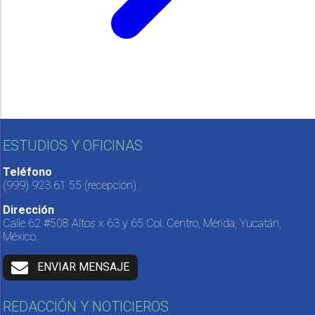
ESTUDIOS Y OFICINAS
Teléfono
(999) 923 61 55
(recepción)
Dirección
Calle 62 #508 Altos x 63 y 65 Col. Centro, Mérida, Yucatán,
México.
ENVIAR MENSAJE
REDACCIÓN Y NOTICIEROS